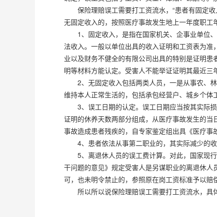
保险理赔误工需要打工资流水，“患者有固定收入
无固定收入的，按照医疗事故发生地上一年度职工
1、固定收入，是指在国家机关、企事业单位、社
法收入。一般以单位出具的收入证明和工资表为准
业以及财务不健全的有限公司出具的特别是证明患者
明等材料方能认定。受害人不能举证证明其最近三
2、无固定收入包括两类人员，一是从事农、林、
维持本人正常生活的，包括承包经营户、城乡个体
3、误工日期的认定。误工日期应当按其实际损害
证明的休养天数两部分组成，从医疗事故发生的当
事故造成患者残疾的，自专家鉴定组出具《医疗事
4、患者依法从事第二职业的，其实际减少的收入
5、离退休人员的误工费计算。对此，国家现行法
干问题的意见》规定受害人是另谋职业的离退休人
可，也未明令禁止的，参照原在岗工资标准予以赔
所以所以说保险理赔误工需要打工资流水，具体