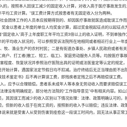
的，按照本人因误工减少的固定收入计算，对收入高于医疗事故发生的上
年平均工资计算。”误工费计算方式按患者有无固定收入分为两种。
会团体工作的人员本应按期得到的、却因医疗事故就医造成耽误工作而
，奖金以患者上年度的单位人均奖金计算，超过奖金税起征点的以起征点
“固定收入”高于上年度职工年平均工资3倍以上的收入证明，不到单独
年的平均收入状况的，可以参照受诉法院所在地相同或者相近行业上一年
牧、渔业生产的农村村民；二是有街道办事处、乡镇人民政府或者有关
工商户、打工者(散工、短工、临工)、家庭劳动服务人员等。均按医疗事
程度、恢复状况并参照治疗医院出具的证明或法医鉴定等认定的规定，
日开始计算，遇国家法定节假日均不扣减。治疗终结后无正当理由拒不出
故技术鉴定书》后不再计算误工费，即残疾者定残之后不再赔偿误工费。
，应予以合理赔偿。患者系未成年人等本身无劳动收入而要求赔偿误工
律没有明确规定，部分地方法院的“工作指导意见”中有相关内容。如山
员，其因误工而减少的收入区别以下情况处理：法律、政策明确认可的，
偿，但新的收入低于在岗工资的，按照新的收入予以赔偿；违反法律、政
说来就是受害人从受到伤害到痊愈这一段误工时间内，因无法从事正常工