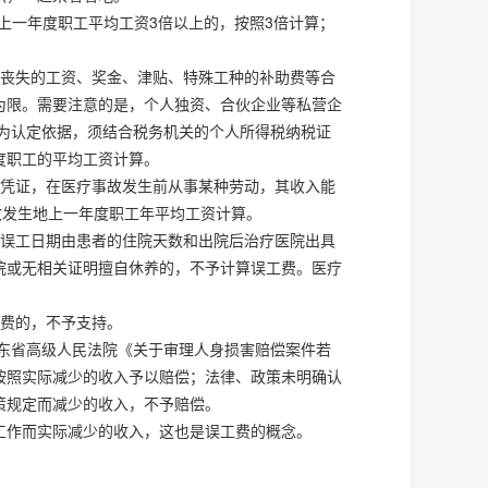
一年度职工平均工资3倍以上的，按照3倍计算；
丧失的工资、奖金、津贴、特殊工种的补助费等合
为限。需要注意的是，个人独资、合伙企业等私营企
作为认定依据，须结合税务机关的个人所得税纳税证
度职工的平均工资计算。
凭证，在医疗事故发生前从事某种劳动，其收入能
故发生地上一年度职工年平均工资计算。
误工日期由患者的住院天数和出院后治疗医院出具
院或无相关证明擅自休养的，不予计算误工费。医疗
费的，不予支持。
东省高级人民法院《关于审理人身损害赔偿案件若
按照实际减少的收入予以赔偿；法律、政策未明确认
策规定而减少的收入，不予赔偿。
作而实际减少的收入，这也是误工费的概念。